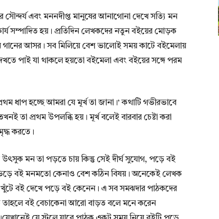
ৌন্দর্য এবং মননদীপ্ত মানুষের আনাগোনা দেখে সত্যি মন
্য সম্পাদিত হয়। প্রতিদিন লেখকদের নতুন বইয়ের মোড়ক
নুষ্ঠান গানের আসর। সব মিলিয়ে বেশ ভালোই সময় কাটে বইমেলায়
 দেখতে পাই যা থাকলে হয়তো বইমেলা এবং বইয়ের সঙ্গে পরম
রথম ধাপ হচ্ছে আমরা যে মূর্খ তা জানা।’ কথাটি গভীরভাবে
ই তা প্রথম উপলব্ধি হয়। মূর্খ বলেই বারবার চেষ্টা করা
ৃদ্ধ করতে।
সুক মন তা পড়তে চায় কিন্তু সেই দীর্ঘ সুযোগ, পড়ে বই
ড ভিড়ে বই মনমতো কেনাও বেশ কঠিন বিষয়। অনেকেই লেখক
 খুঁটে বই দেখে পড়ে বই কেনেন। এ সব সমঝদার পাঠকদের
যেত তাহলে বই বেচাকেনা আরো বাড়ত বলে মনে করেন
।যেখানেই যে স্টলে যাবে পাঠক একটু সময় নিয়ে বইটি পড়ে