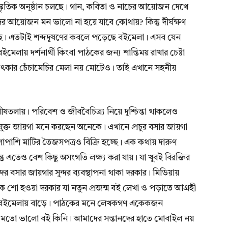
াংস্কৃতিক অনুষ্ঠান চলছে। গান, কবিতা ও নাচের আয়োজন দেখে
দর আয়োজন মন ভালো না হয়ে যাবে কোথায়? কিন্তু দীর্ঘক্ষণ
ছে। এতটাই শব্দদূষণের কবলে পড়েছে বইমেলা। এসব যেন
েলায় দর্শনার্থী কিংবা পাঠকের জন্য শান্তিময় রাখার চেষ্টা
ৎকার চেঁচামেচির মেলা নয় মোটেও। তাই এখানে সহনীয়
ষতলায়। পরিবেশ ও জীববৈচিত্র্য নিয়ে দুশ্চিন্তা থাকলেও
পযুক্ত জায়গা মনে করছেন অনেকে। এখানে প্রচুর বসার জায়গা
াপাশি মাটির তৈজসপত্রও বিক্রি হচ্ছে। এক কথায় দারুণ
তু এতেও বেশ কিছু অসংগতি লক্ষ্য করা যায়। যা খুবই বিরক্তির
র বসার জায়গার সুন্দর ব্যবস্থাপনা থাকা দরকার। মিডিয়ায়
শো হওয়া দরকার যা নতুন প্রজন্ম বই লেখা ও পড়াতে আগ্রহী
ম বইমেলায় বাড়ে। পাঠকের মনে লেখকগণ একেকজন
ধ্যমতো ভালো বই কিনি। আমাদের সন্তানদের হাতে মোবাইল নয়