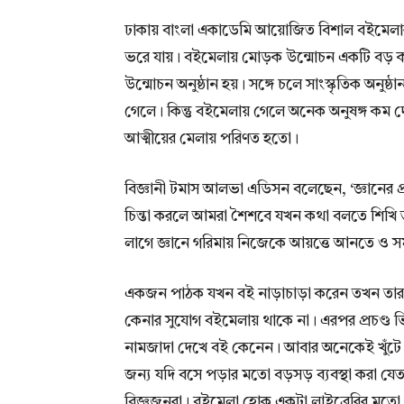
ঢাকায় বাংলা একাডেমি আয়োজিত বিশাল বইমেলার স
ভরে যায়। বইমেলায় মোড়ক উন্মোচন একটি বড় কার
উন্মোচন অনুষ্ঠান হয়। সঙ্গে চলে সাংস্কৃতিক অ
গেলে। কিন্তু বইমেলায় গেলে অনেক অনুষঙ্গ কম
আত্মীয়ের মেলায় পরিণত হতো।
বিজ্ঞানী টমাস আলভা এডিসন বলেছেন, ‘জ্ঞানের প্
চিন্তা করলে আমরা শৈশবে যখন কথা বলতে শিখি তখন
লাগে জ্ঞানে গরিমায় নিজেকে আয়ত্তে আনতে ও সম
একজন পাঠক যখন বই নাড়াচাড়া করেন তখন তার উৎ
কেনার সুযোগ বইমেলায় থাকে না। এরপর প্রচণ্
নামজাদা দেখে বই কেনেন। আবার অনেকেই খুঁটে
জন্য যদি বসে পড়ার মতো বড়সড় ব্যবস্থা করা 
বিজ্ঞজনরা। বইমেলা হোক একটা লাইব্রেরির মতো