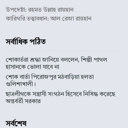
উপদেষ্টা: রহমত উল্লাহ রায়হান
কারিগরি তত্ত্বাবধান: আল রেজা রায়হান
সর্বাধিক পঠিত
শোকার্তরা শ্রদ্ধা জানিয়ে বললেন, শিল্পী পাগল
হাসানকে ভোলা যাবে না
শোক বার্তা পিরোজপুর মঠবাড়িয়া হলতা
গুলিশাখালী।
ছাত্রলীগকে সন্ত্রাসী সংগঠন হিসেবে নিষিদ্ধ করেছে
অন্তর্বর্তী সরকার
সর্বশেষ