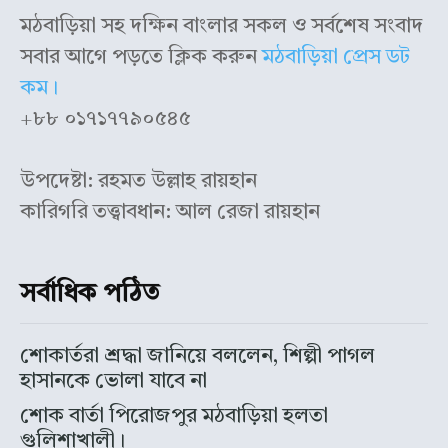
মঠবাড়িয়া সহ দক্ষিন বাংলার সকল ও সর্বশেষ সংবাদ
সবার আগে পড়তে ক্লিক করুন
মঠবাড়িয়া প্রেস ডট
কম।
+৮৮ ০১৭১৭৭৯০৫৪৫
উপদেষ্টা: রহমত উল্লাহ রায়হান
কারিগরি তত্ত্বাবধান: আল রেজা রায়হান
সর্বাধিক পঠিত
শোকার্তরা শ্রদ্ধা জানিয়ে বললেন, শিল্পী পাগল
হাসানকে ভোলা যাবে না
শোক বার্তা পিরোজপুর মঠবাড়িয়া হলতা
গুলিশাখালী।