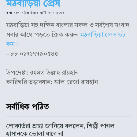
মঠবাড়িয়া প্রেস
কথা বলে মঠবাড়িয়ার মাটি ও মানুষের
মঠবাড়িয়া সহ দক্ষিন বাংলার সকল ও সর্বশেষ সংবাদ
সবার আগে পড়তে ক্লিক করুন
মঠবাড়িয়া প্রেস ডট
কম।
+৮৮ ০১৭১৭৭৯০৫৪৫
উপদেষ্টা: রহমত উল্লাহ রায়হান
কারিগরি তত্ত্বাবধান: আল রেজা রায়হান
সর্বাধিক পঠিত
শোকার্তরা শ্রদ্ধা জানিয়ে বললেন, শিল্পী পাগল
হাসানকে ভোলা যাবে না