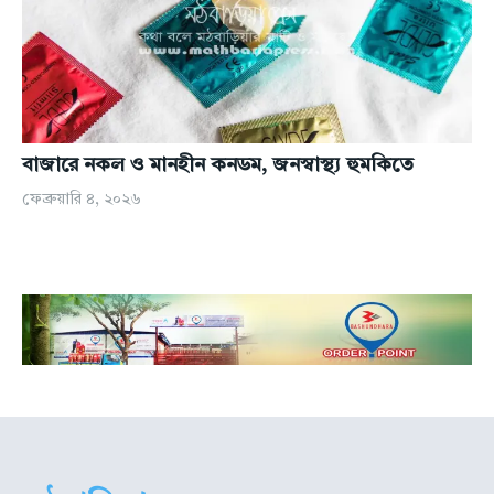
বাজারে নকল ও মানহীন কনডম, জনস্বাস্থ্য হুমকিতে
ফেব্রুয়ারি ৪, ২০২৬