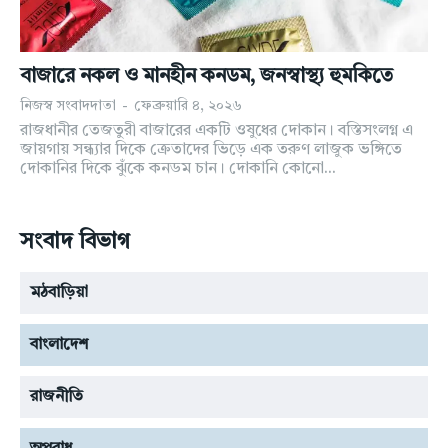
যোগাযোগ
যোগাযোগ
উপদেষ্টাঃ রহমত উল্লাহ রায়হান
উপদেষ্টাঃ রহমত উল্লাহ রায়হান
বাজারে নকল ও মানহীন কনডম, জনস্বাস্থ্য হুমকিতে
কারিগরি তত্ত্বাবধান: আল রেজা রায়হান
কারিগরি তত্ত্বাবধান: আল রেজা রায়হান
নিজস্ব সংবাদদাতা
-
ফেব্রুয়ারি ৪, ২০২৬
রাজধানীর তেজতুরী বাজারের একটি ওষুধের দোকান। বস্তিসংলগ্ন এ
জায়গায় সন্ধ্যার দিকে ক্রেতাদের ভিড়ে এক তরুণ লাজুক ভঙ্গিতে
দোকানির দিকে ঝুঁকে কনডম চান। দোকানি কোনো...
সংবাদ বিভাগ
মঠবাড়িয়া
বাংলাদেশ
রাজনীতি