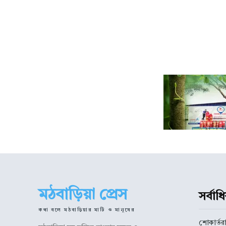
মঠবাড়িয়া প্রেস
সর্বা
কথা বলে মঠবাড়িয়ার মাটি ও মানুষের
শোকার্তরা