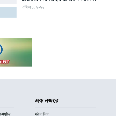
এপ্রিল ১, ২০২৬
এক নজরে
র্মসূচির
মঠবাড়িয়া