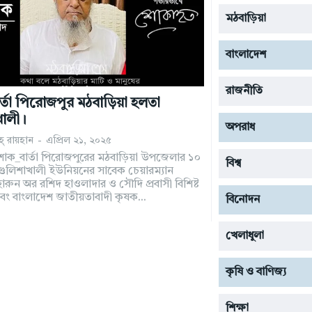
মঠবাড়িয়া
বাংলাদেশ
রাজনীতি
্তা পিরোজপুর মঠবাড়িয়া হলতা
খালী।
অপরাধ
্‌ রায়হান
-
এপ্রিল ২১, ২০২৫
ক_বার্তা পিরোজপুরের মঠবাড়িয়া উপজেলার ১০
বিশ্ব
ুলিশাখালী ইউনিয়নের সাবেক চেয়ারম্যান
ারুন অর রশিদ হাওলাদার ও সৌদি প্রবাসী বিশিষ্ট
 এবং বাংলাদেশ জাতীয়তাবাদী কৃষক...
বিনোদন
খেলাধুলা
কৃষি ও বাণিজ্য
শিক্ষা