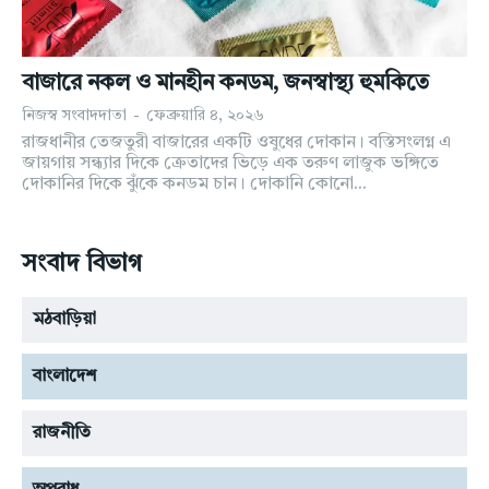
যোগাযোগ
যোগাযোগ
উপদেষ্টাঃ রহমত উল্লাহ রায়হান
উপদেষ্টাঃ রহমত উল্লাহ রায়হান
বাজারে নকল ও মানহীন কনডম, জনস্বাস্থ্য হুমকিতে
কারিগরি তত্ত্বাবধান: আল রেজা রায়হান
কারিগরি তত্ত্বাবধান: আল রেজা রায়হান
নিজস্ব সংবাদদাতা
-
ফেব্রুয়ারি ৪, ২০২৬
রাজধানীর তেজতুরী বাজারের একটি ওষুধের দোকান। বস্তিসংলগ্ন এ
জায়গায় সন্ধ্যার দিকে ক্রেতাদের ভিড়ে এক তরুণ লাজুক ভঙ্গিতে
দোকানির দিকে ঝুঁকে কনডম চান। দোকানি কোনো...
সংবাদ বিভাগ
মঠবাড়িয়া
বাংলাদেশ
রাজনীতি