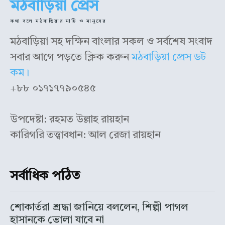
মঠবাড়িয়া প্রেস
কথা বলে মঠবাড়িয়ার মাটি ও মানুষের
মঠবাড়িয়া সহ দক্ষিন বাংলার সকল ও সর্বশেষ সংবাদ
সবার আগে পড়তে ক্লিক করুন
মঠবাড়িয়া প্রেস ডট
কম।
+৮৮ ০১৭১৭৭৯০৫৪৫
উপদেষ্টা: রহমত উল্লাহ রায়হান
কারিগরি তত্ত্বাবধান: আল রেজা রায়হান
সর্বাধিক পঠিত
শোকার্তরা শ্রদ্ধা জানিয়ে বললেন, শিল্পী পাগল
হাসানকে ভোলা যাবে না