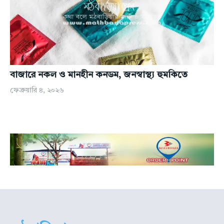
বাজারে নকল ও মানহীন কনডম, জনস্বাস্থ্য হুমকিতে
ফেব্রুয়ারি ৪, ২০২৬