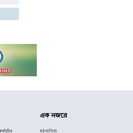
এক নজরে
র্মসূচির
মঠবাড়িয়া