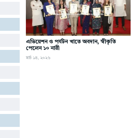
উপদেষ্টাঃ রহমত উল্লাহ রায়হান
উপদেষ্টাঃ রহমত উল্লাহ রায়হান
কারিগরি তত্ত্বাবধান: আল রেজা রায়হান
কারিগরি তত্ত্বাবধান: আল রেজা রায়হান
এভিয়েশন ও পর্যটন খাতে অবদান, স্বীকৃতি
পেলেন ১০ নারী
মার্চ ১৪, ২০২৬