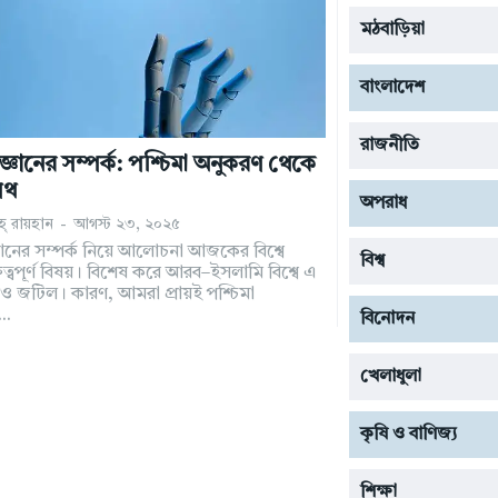
মঠবাড়িয়া
বাংলাদেশ
রাজনীতি
িজ্ঞানের সম্পর্ক: পশ্চিমা অনুকরণ থেকে
পথ
অপরাধ
্‌ রায়হান
-
আগস্ট ২৩, ২০২৫
জ্ঞানের সম্পর্ক নিয়ে আলোচনা আজকের বিশ্বে
বিশ্ব
ত্বপূর্ণ বিষয়। বিশেষ করে আরব–ইসলামি বিশ্বে এ
আরও জটিল। কারণ, আমরা প্রায়ই পশ্চিমা
...
বিনোদন
খেলাধুলা
কৃষি ও বাণিজ্য
শিক্ষা