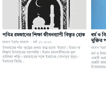
পবিত্র রমজানের শিক্ষা জীবনব্যাপী বিস্তৃত হোক
ধর্ম ও ব
মুক্তির 
রহমত উল্লাহ্‌ রায়হান
-
মার্চ ১৭, ২০২৬
ইসলামের পাঁচ স্তম্ভের প্রথম স্তম্ভ হলো ‘ইমান’। ইমান বা
রহমত উল্লাহ
বিশ্বাস ইসলামের প্রাণশক্তি। ইমান মানবজীবনের মূল
ধর্ম ও বি
চালিকা শক্তি। রমজানের সঙ্গে ইমানের যোগসূত্র সুদৃঢ়।
একটি গুরু
ইমানের ভিত্তি...
প্রশ্নটি 
চিন্তাধারার