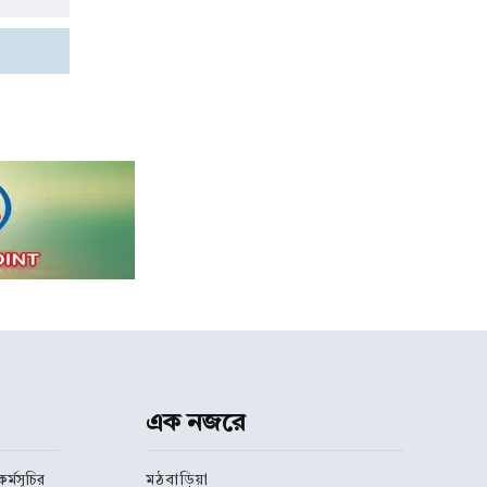
এক নজরে
র্মসূচির
মঠবাড়িয়া