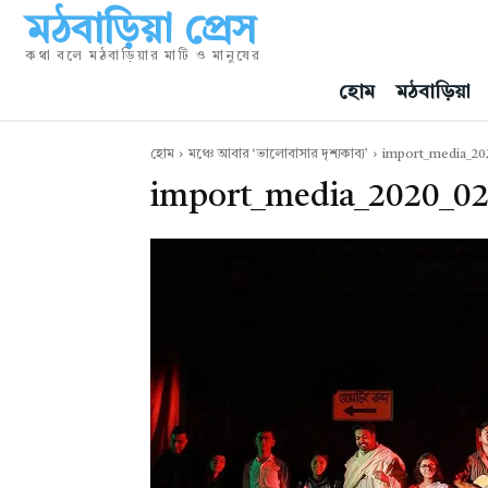
মঠবাড়িয়া প্রেস
কথা বলে মঠবাড়িয়ার মাটি ও মানুষের
হোম
মঠবাড়িয়া
হোম
মঞ্চে আবার ‘ভালোবাসার দৃশ্যকাব্য’
import_media_20
import_media_2020_02