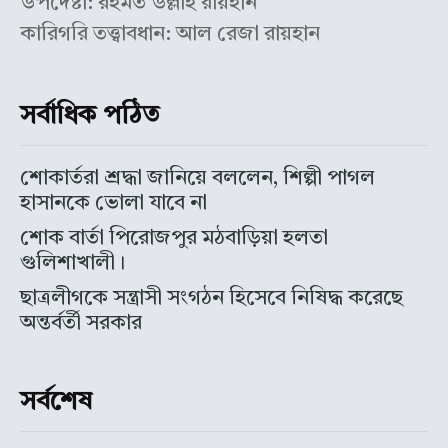
উপদেষ্টা: রহমত উল্লাহ রায়হান
কারিগরি তত্ত্বাবধান: আল রেজা রায়হান
সর্বাধিক পঠিত
শোকার্তরা শ্রদ্ধা জানিয়ে বললেন, শিল্পী পাগল
হাসানকে ভোলা যাবে না
শোক বার্তা পিরোজপুর মঠবাড়িয়া হলতা
গুলিশাখালী।
ছাত্রলীগকে সন্ত্রাসী সংগঠন হিসেবে নিষিদ্ধ করেছে
অন্তর্বর্তী সরকার
সর্বশেষ