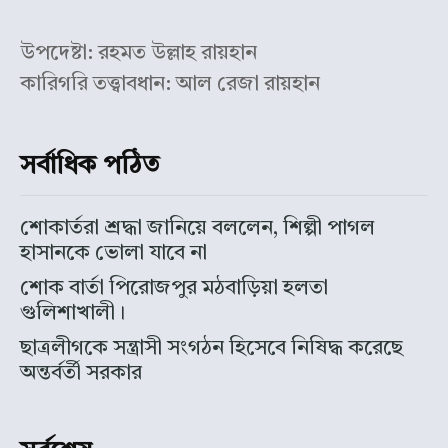
উপদেষ্টা: রহমত উল্লাহ রায়হান
কারিগরি তত্ত্বাবধান: আল রেজা রায়হান
সর্বাধিক পঠিত
শোকার্তরা শ্রদ্ধা জানিয়ে বললেন, শিল্পী পাগল
হাসানকে ভোলা যাবে না
শোক বার্তা পিরোজপুর মঠবাড়িয়া হলতা
গুলিশাখালী।
ছাত্রলীগকে সন্ত্রাসী সংগঠন হিসেবে নিষিদ্ধ করেছে
অন্তর্বর্তী সরকার